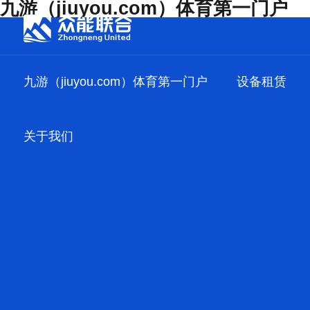
九游（jiuyou.com）体育第一门户
九游（jiuyou.com）体育第一门户
设备租赁
关于我们