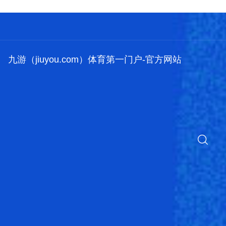
九游（jiuyou.com）体育第一门户-官方网站